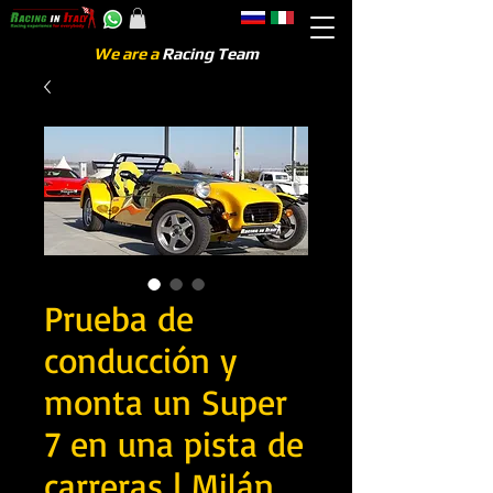
We are a
Racing Team
Prueba de
conducción y
monta un Super
7 en una pista de
carreras | Milán