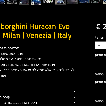
מחיר
mborghini Huracan Evo
 Milan | Venezia | Italy
הקפות
*
מהדורה מוגבלת למבו
1 מתוך 250 שיוצר על ידי המפעל של למבורגיני במודנה
א חובה)
נסיעת מבחן חיה זו על מסלול
אתה עומד לדרוך באחת ממכוניות הסיד
לא רק לנהוג בו אלא ממש לחוש את האחיזה בכביש ו
0/500
האזן לקול של 3
א חובה)
קורס מי
0/500
הקפה אחת בכב עזר כדי ל