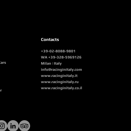
Contacts
+39-02-8088-9801
WA +39-328-5969126
Cars
Milan | Italy
info@racinginitaly.com
www.racinginitaly.it
www.racinginitaly.ru
www.racinginitaly.co.il
r