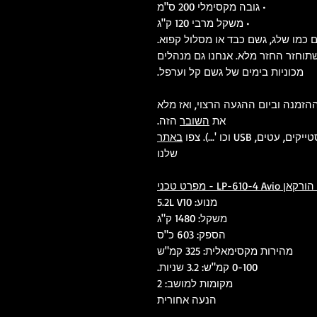
• גובה מקסימלי 200 ס"מ
• משקל מרבי 120 ק"ג
ם כמו שלג, גשם כבד או מסלול קפוא.
שתוחזר החזר מלא. אנחנו גם מנהלים
מכוניות בימים של גשם קל וערפל.
ויה זו במתנה, כתוב YES בעמוד ההזמנה וביום ההגעה הרצוי, ואז מלא
את
השובר
הזה.
USB וכו '...). צפו
באתר
שלנו
LP-610- - מפרט טכני
מנוע: 5.2L V10
משקל: 1480 ק"ג
הספק: 603 כ"ס
מהירות מקסימאלית: 325 קמ"ש
0-100 קמ"ש: 3.2 שניות.
מקומות למושב: 2
הנעה אחורית