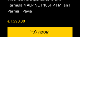
Formula 4 ALPINE | 165HP | Milan |
Parma | Pavia
מחיר
הוספה לסל
Track Day
Track day on Formula 1 Tracks |
Formula 4 Experience | Italy |
Germany | Austria
מחיר