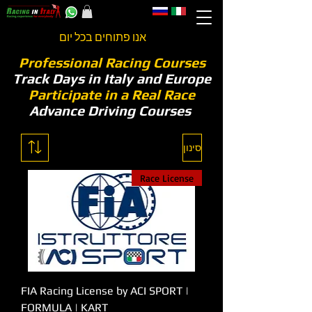
אנו פתוחים בכל יום
Professional Racing Courses
Track Days in Italy and Europe
Participate in a Real Race
Advance Driving Courses
סינון
Race License
FIA Racing License by ACI SPORT |
FORMULA | KART