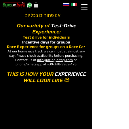
אנו פתוחים בכל יום
Our variety of
Test-Drive
Experience:
Test drive for individuals
Incentive days for groups
Race
Experience
for groups on a Race Car
At our home race track we can host at almost any
day. Please check availability before purchasing.
Contact us at
info@racinginitaly.com
or
phone/whatsapp at
+39-328-5969-126
THIS IS HOW YOUR
EXPERIENCE
WILL LOOK LIKE 😊